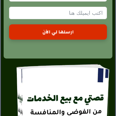
ارسلها لي الآن
A
l
t
e
r
n
a
t
i